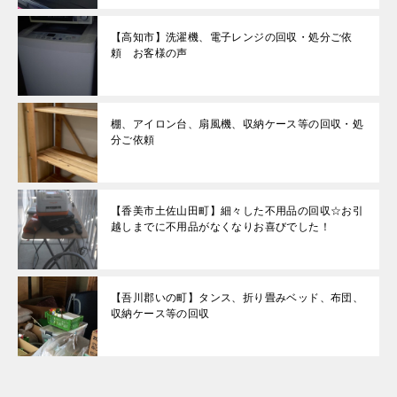
【高知市】洗濯機、電子レンジの回収・処分ご依
頼 お客様の声
棚、アイロン台、扇風機、収納ケース等の回収・処
分ご依頼
【香美市土佐山田町】細々した不用品の回収☆お引
越しまでに不用品がなくなりお喜びでした！
【吾川郡いの町】タンス、折り畳みベッド、布団、
収納ケース等の回収