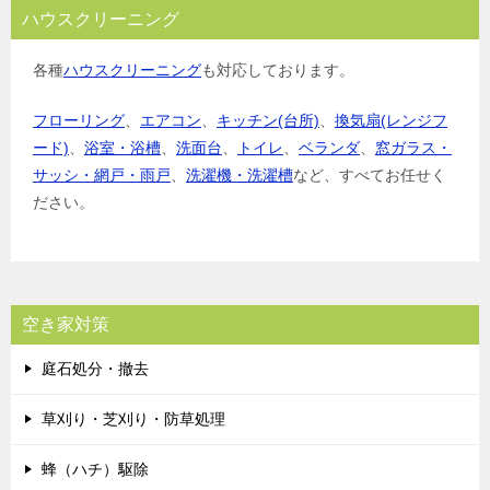
ハウスクリーニング
各種
ハウスクリーニング
も対応しております。
フローリング
、
エアコン
、
キッチン(台所)
、
換気扇(レンジフ
ード)
、
浴室・浴槽
、
洗面台
、
トイレ
、
ベランダ
、
窓ガラス・
サッシ・網戸・雨戸
、
洗濯機・洗濯槽
など、すべてお任せく
ださい。
空き家対策
庭石処分・撤去
草刈り・芝刈り・防草処理
蜂（ハチ）駆除