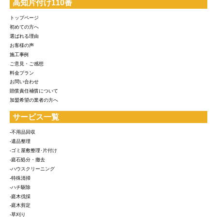
高知片付け110番
トップページ
初めての方へ
選ばれる理由
お客様の声
施工事例
ご意見・ご感想
料金プラン
お問い合わせ
賠償責任補償について
加盟希望の業者の方へ
サービス一覧
-不用品回収
-遺品整理
-ゴミ屋敷整理･片付け
-庭石処分・撤去
-ハウスクリーニング
-特殊清掃
-ハチ駆除
-庭木伐採
-庭木剪定
-草刈り