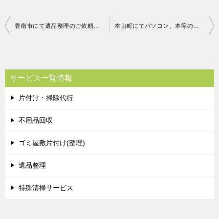
投
香南市にて遺品整理のご依頼 お客様の声
本山町にてパソコン、本等の回収処分
稿
ナ
ビ
サービス一覧情報
ゲ
片付け・掃除代行
ー
シ
不用品回収
ョ
ゴミ屋敷片付け(整理)
ン
遺品整理
特殊清掃サービス