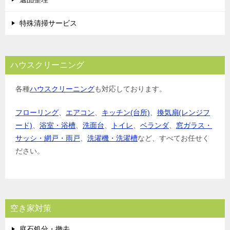
特殊清掃サービス
ハウスクリーニング
各種
ハウスクリーニング
も対応しております。
フローリング
、
エアコン
、
キッチン(台所)
、
換気扇(レンジフ
ード)
、
浴室・浴槽
、
洗面台
、
トイレ
、
ベランダ
、
窓ガラス・
サッシ・網戸・雨戸
、
洗濯機・洗濯槽
など、すべてお任せく
ださい。
空き家対策
庭石処分・撤去