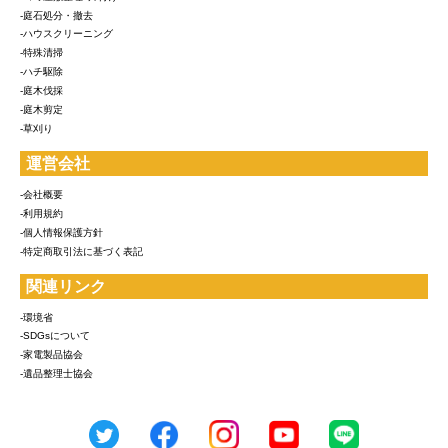
-庭石処分・撤去
-ハウスクリーニング
-特殊清掃
-ハチ駆除
-庭木伐採
-庭木剪定
-草刈り
運営会社
-会社概要
-利用規約
-個人情報保護方針
-特定商取引法に基づく表記
関連リンク
-環境省
-SDGsについて
-家電製品協会
-遺品整理士協会