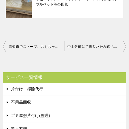
ブルベッド等の回収
投
高知市でストーブ、おもちゃ、ソファ等の回収にお伺いしました
中土佐町にて折りたたみ式ベッドなどの回収処分 お客様の声
稿
ナ
ビ
サービス一覧情報
ゲ
片付け・掃除代行
ー
シ
不用品回収
ョ
ゴミ屋敷片付け(整理)
ン
遺品整理