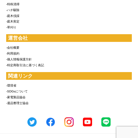
-特殊清掃
-ハチ駆除
-庭木伐採
-庭木剪定
-草刈り
運営会社
-会社概要
-利用規約
-個人情報保護方針
-特定商取引法に基づく表記
関連リンク
-環境省
-SDGsについて
-家電製品協会
-遺品整理士協会