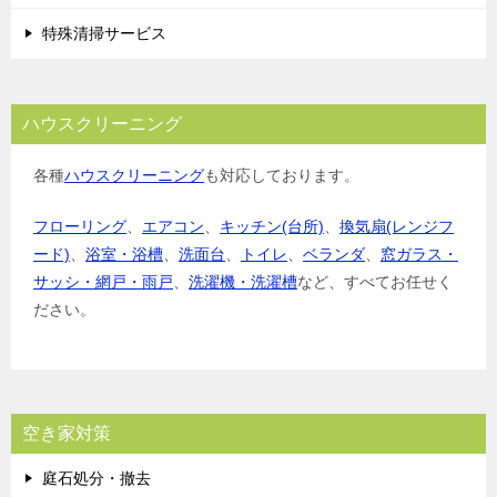
特殊清掃サービス
ハウスクリーニング
各種
ハウスクリーニング
も対応しております。
フローリング
、
エアコン
、
キッチン(台所)
、
換気扇(レンジフ
ード)
、
浴室・浴槽
、
洗面台
、
トイレ
、
ベランダ
、
窓ガラス・
サッシ・網戸・雨戸
、
洗濯機・洗濯槽
など、すべてお任せく
ださい。
空き家対策
庭石処分・撤去