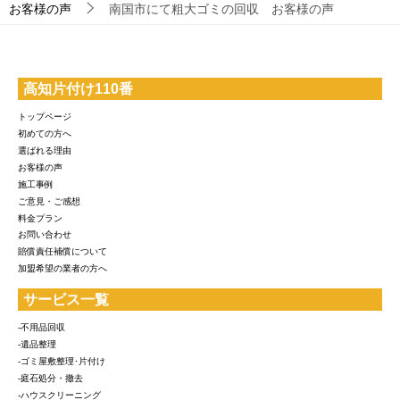
お客様の声
南国市にて粗大ゴミの回収 お客様の声
高知片付け110番
トップページ
初めての方へ
選ばれる理由
お客様の声
施工事例
ご意見・ご感想
料金プラン
お問い合わせ
賠償責任補償について
加盟希望の業者の方へ
サービス一覧
-不用品回収
-遺品整理
-ゴミ屋敷整理･片付け
-庭石処分・撤去
-ハウスクリーニング