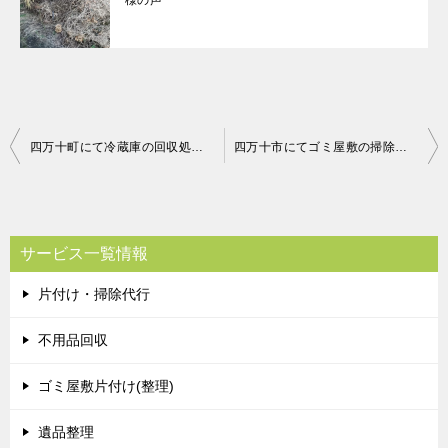
投
四万十町にて冷蔵庫の回収処分 お客様の声
四万十市にてゴミ屋敷の掃除 お客様の声
稿
ナ
ビ
サービス一覧情報
ゲ
片付け・掃除代行
ー
シ
不用品回収
ョ
ゴミ屋敷片付け(整理)
ン
遺品整理