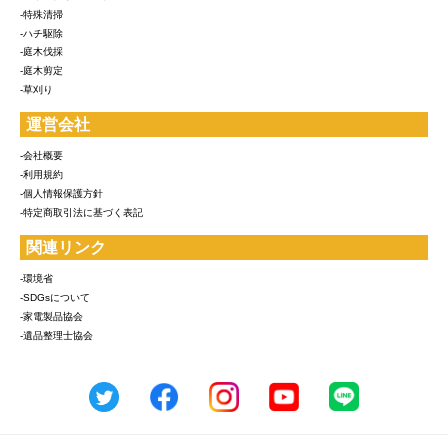
-特殊清掃
-ハチ駆除
-庭木伐採
-庭木剪定
-草刈り
運営会社
-会社概要
-利用規約
-個人情報保護方針
-特定商取引法に基づく表記
関連リンク
-環境省
-SDGsについて
-家電製品協会
-遺品整理士協会