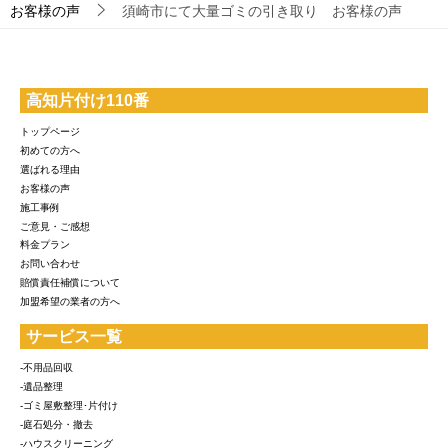
お客様の声
須崎市にて大量ゴミの引き取り お客様の声
高知片付け110番
トップページ
初めての方へ
選ばれる理由
お客様の声
施工事例
ご意見・ご感想
料金プラン
お問い合わせ
賠償責任補償について
加盟希望の業者の方へ
サービス一覧
-不用品回収
-遺品整理
-ゴミ屋敷整理･片付け
-庭石処分・撤去
-ハウスクリーニング