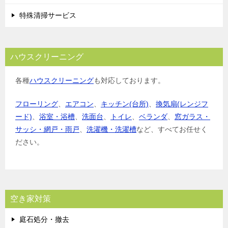
特殊清掃サービス
ハウスクリーニング
各種
ハウスクリーニング
も対応しております。
フローリング
、
エアコン
、
キッチン(台所)
、
換気扇(レンジフ
ード)
、
浴室・浴槽
、
洗面台
、
トイレ
、
ベランダ
、
窓ガラス・
サッシ・網戸・雨戸
、
洗濯機・洗濯槽
など、すべてお任せく
ださい。
空き家対策
庭石処分・撤去