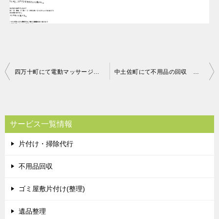
投
四万十町にて電動マッサージチェアーの回収処分 お客様の声
中土佐町にて不用品の回収 お客様の声
稿
ナ
ビ
サービス一覧情報
ゲ
片付け・掃除代行
ー
シ
不用品回収
ョ
ゴミ屋敷片付け(整理)
ン
遺品整理