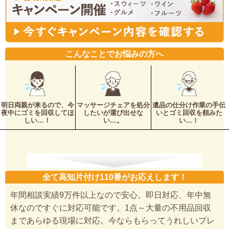
こんなことでお悩みの方へ
明日両親が来るので、今
マッサージチェアを処分
遺品の仕分け作業の手伝
夜中にゴミを回収してほ
したいが運び出せな
いとゴミ回収を頼みた
しい…！
い…。
い…！
全て高知片付け110番がお応えします！
年間相談実績9万件以上なので安心。即日対応、年中無
休なのですぐに対応可能です。1点～大量の不用品回収
まであらゆる現場に対応。今ならもらってうれしいプレ