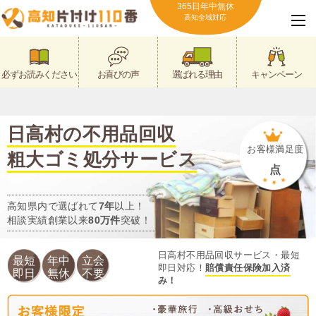
365日年中無休
高知全域対応
必ずお読みください
お喜びの声
選ばれる理由
キャンペーン
日高村の不用品回収
お客様満足度
粗大ゴミ処分サービス
点
高知県内で選ばれて
7年
以上！
相談実績創業以来
80万件
突破！
日高村不用品回収サービス・最短
最短
年中
立会
即日対応！
賠償責任保険加入済
即日
無休
不要
み！