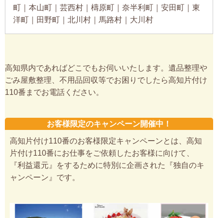
高知市｜南国市｜四万十市｜香南市｜香美市｜土佐市
｜いの町｜須崎市｜宿毛市｜安芸市｜四万十町｜土佐
清水市｜室戸市｜佐川町｜黒潮町｜中土佐町｜仁淀川
町｜津野町｜越知町｜大月町｜日高村｜大豊町｜土佐
町｜本山町｜芸西村｜檮原町｜奈半利町｜安田町｜東
洋町｜田野町｜北川村｜馬路村｜大川村
高知県内であればどこでもお伺いいたします。遺品整理や
ごみ屋敷整理、不用品回収等でお困りでしたら高知片付け
110番までお電話ください。
お客様限定のキャンペーン開催中！
高知片付け110番のお客様限定キャンペーンとは、高知
片付け110番にお仕事をご依頼したお客様に向けて、
『利益還元』をするために特別に企画された『独自のキ