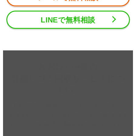
LINEで無料相談
片付け110番の
引越しゴミ回収サービスにつ
いて
片付け110番の不用品回収サービスでは、不用品回収の悩みや不
安を抱えている方に向けて、あなたの代わりに不用品の搬出作業
から、トラックに積み込み、最終処分まで一括して行います。