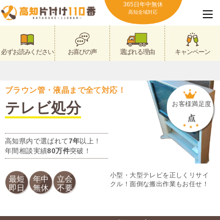
365日年中無休
高知全域対応
必ずお読みください
お喜びの声
選ばれる理由
キャンペーン
ブラウン管・液晶まで全て対応！
テレビ処分
お客様満足度
点
高知県内で選ばれて
7年
以上！
年間相談実績
80万件
突破！
小型・大型テレビを正しくリサイ
最短
年中
立会
クル！面倒な搬出作業もお任せ！
即日
無休
不要