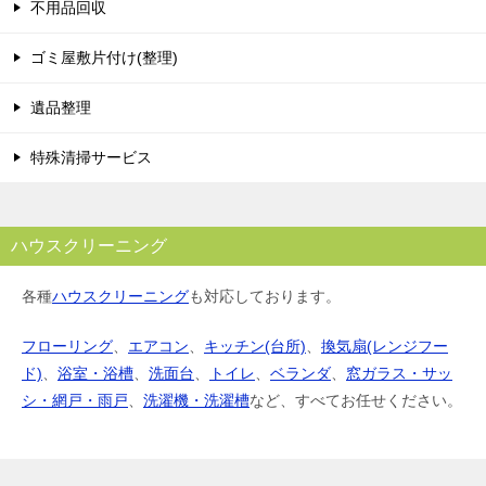
不用品回収
ゴミ屋敷片付け(整理)
遺品整理
特殊清掃サービス
ハウスクリーニング
各種
ハウスクリーニング
も対応しております。
フローリング
、
エアコン
、
キッチン(台所)
、
換気扇(レンジフー
ド)
、
浴室・浴槽
、
洗面台
、
トイレ
、
ベランダ
、
窓ガラス・サッ
シ・網戸・雨戸
、
洗濯機・洗濯槽
など、すべてお任せください。