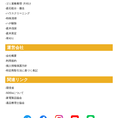
-ゴミ屋敷整理･片付け
-庭石処分・撤去
-ハウスクリーニング
-特殊清掃
-ハチ駆除
-庭木伐採
-庭木剪定
-草刈り
運営会社
-会社概要
-利用規約
-個人情報保護方針
-特定商取引法に基づく表記
関連リンク
-環境省
-SDGsについて
-家電製品協会
-遺品整理士協会