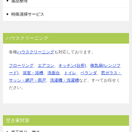
遺品整理
特殊清掃サービス
ハウスクリーニング
各種
ハウスクリーニング
も対応しております。
フローリング
、
エアコン
、
キッチン(台所)
、
換気扇(レンジフ
ード)
、
浴室・浴槽
、
洗面台
、
トイレ
、
ベランダ
、
窓ガラス・
サッシ・網戸・雨戸
、
洗濯機・洗濯槽
など、すべてお任せく
ださい。
空き家対策