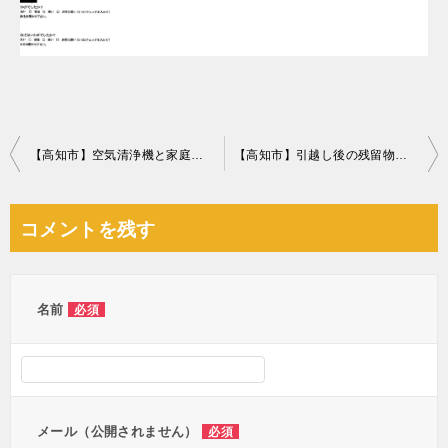
投
【高知市】空気清浄機と家庭ごみの処分 お客様の声
【高知市】引越し後の残留物処分 お客様の声
稿
ナ
コメントを残す
ビ
ゲ
ー
名前
必須
シ
ョ
ン
メール（公開されません）
必須