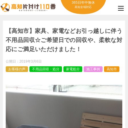
365日年中無休
高知全域対応
【高知市】家具、家電などお引っ越しに伴う
不用品回収☆ご希望日での回収や、柔軟な対
応にご満足いただけました！
公開日：
2019年3月6日
お客様の声
不用品回収・処分
家電処分
施工事例
高知市