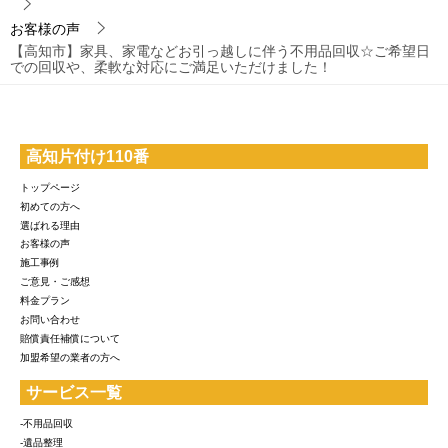
お客様の声
【高知市】家具、家電などお引っ越しに伴う不用品回収☆ご希望日
での回収や、柔軟な対応にご満足いただけました！
高知片付け110番
トップページ
初めての方へ
選ばれる理由
お客様の声
施工事例
ご意見・ご感想
料金プラン
お問い合わせ
賠償責任補償について
加盟希望の業者の方へ
サービス一覧
-不用品回収
-遺品整理