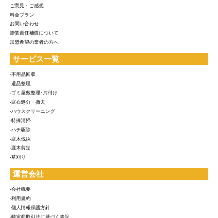
ご意見・ご感想
料金プラン
お問い合わせ
賠償責任補償について
加盟希望の業者の方へ
サービス一覧
-不用品回収
-遺品整理
-ゴミ屋敷整理･片付け
-庭石処分・撤去
-ハウスクリーニング
-特殊清掃
-ハチ駆除
-庭木伐採
-庭木剪定
-草刈り
運営会社
-会社概要
-利用規約
-個人情報保護方針
-特定商取引法に基づく表記