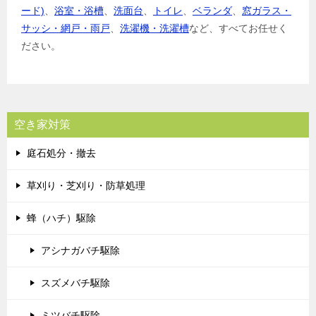
ード)
、
浴室・浴槽
、
洗面台
、
トイレ
、
ベランダ
、
窓ガラス・
サッシ・網戸・雨戸
、
洗濯機・洗濯槽
など、すべてお任せく
ださい。
空き家対策
庭石処分・撤去
草刈り・芝刈り・防草処理
蜂（ハチ）駆除
アシナガバチ駆除
スズメバチ駆除
ミツバチ駆除