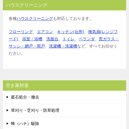
ハウスクリーニング
各種
ハウスクリーニング
も対応しております。
フローリング
、
エアコン
、
キッチン(台所)
、
換気扇(レンジフ
ード)
、
浴室・浴槽
、
洗面台
、
トイレ
、
ベランダ
、
窓ガラス・
サッシ・網戸・雨戸
、
洗濯機・洗濯槽
など、すべてお任せく
ださい。
空き家対策
庭石処分・撤去
草刈り・芝刈り・防草処理
蜂（ハチ）駆除