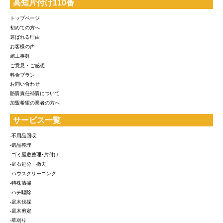
高知片付け110番
トップページ
初めての方へ
選ばれる理由
お客様の声
施工事例
ご意見・ご感想
料金プラン
お問い合わせ
賠償責任補償について
加盟希望の業者の方へ
サービス一覧
-不用品回収
-遺品整理
-ゴミ屋敷整理･片付け
-庭石処分・撤去
-ハウスクリーニング
-特殊清掃
-ハチ駆除
-庭木伐採
-庭木剪定
-草刈り