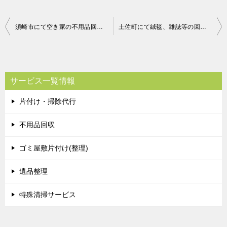
投
須崎市にて空き家の不用品回収処分 お客様の声
土佐町にて絨毯、雑誌等の回収処分 お客様の声
稿
ナ
ビ
サービス一覧情報
ゲ
片付け・掃除代行
ー
シ
不用品回収
ョ
ゴミ屋敷片付け(整理)
ン
遺品整理
特殊清掃サービス