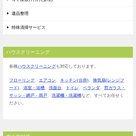
遺品整理
特殊清掃サービス
ハウスクリーニング
各種
ハウスクリーニング
も対応しております。
フローリング
、
エアコン
、
キッチン(台所)
、
換気扇(レンジフ
ード)
、
浴室・浴槽
、
洗面台
、
トイレ
、
ベランダ
、
窓ガラス・
サッシ・網戸・雨戸
、
洗濯機・洗濯槽
など、すべてお任せく
ださい。