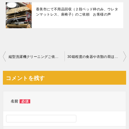
香美市にて不用品回収（２段ベッド枠のみ、ウレタ
ンマットレス、座椅子）のご依頼 お客様の声
投
縦型洗濯機クリーニングご依頼 お客様の声
30箱程度の食器や衣類の荷ほどき作業ご依頼
稿
ナ
コメントを残す
ビ
ゲ
ー
名前
必須
シ
ョ