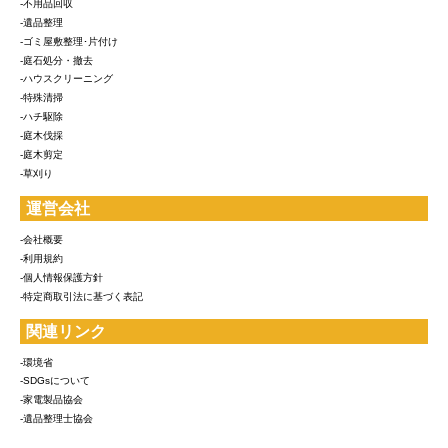
-不用品回収
-遺品整理
-ゴミ屋敷整理･片付け
-庭石処分・撤去
-ハウスクリーニング
-特殊清掃
-ハチ駆除
-庭木伐採
-庭木剪定
-草刈り
運営会社
-会社概要
-利用規約
-個人情報保護方針
-特定商取引法に基づく表記
関連リンク
-環境省
-SDGsについて
-家電製品協会
-遺品整理士協会