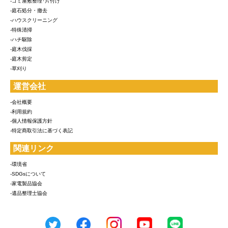
-ゴミ屋敷整理･片付け
-庭石処分・撤去
-ハウスクリーニング
-特殊清掃
-ハチ駆除
-庭木伐採
-庭木剪定
-草刈り
運営会社
-会社概要
-利用規約
-個人情報保護方針
-特定商取引法に基づく表記
関連リンク
-環境省
-SDGsについて
-家電製品協会
-遺品整理士協会