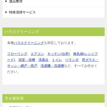
遺品整理
特殊清掃サービス
ハウスクリーニング
各種
ハウスクリーニング
も対応しております。
フローリング
、
エアコン
、
キッチン(台所)
、
換気扇(レンジフ
ード)
、
浴室・浴槽
、
洗面台
、
トイレ
、
ベランダ
、
窓ガラス・
サッシ・網戸・雨戸
、
洗濯機・洗濯槽
など、すべてお任せく
ださい。
空き家対策