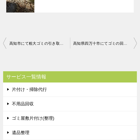
投
高知市にて粗大ゴミの引き取り お客様の声
高知県四万十市にてゴミの回収 お客様の声
稿
ナ
ビ
サービス一覧情報
ゲ
片付け・掃除代行
ー
シ
不用品回収
ョ
ゴミ屋敷片付け(整理)
ン
遺品整理