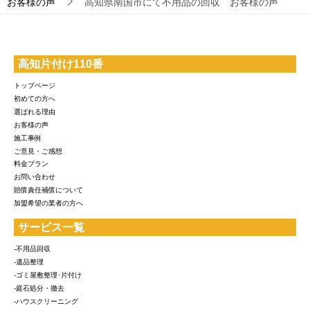
お客様の声
高知県南国市にて不用品の回収 お客様の声
高知片付け110番
トップページ
初めての方へ
選ばれる理由
お客様の声
施工事例
ご意見・ご感想
料金プラン
お問い合わせ
賠償責任補償について
加盟希望の業者の方へ
サービス一覧
-不用品回収
-遺品整理
-ゴミ屋敷整理･片付け
-庭石処分・撤去
-ハウスクリーニング