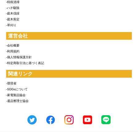
-特殊清掃
-ハチ駆除
-庭木伐採
-庭木剪定
-草刈り
運営会社
-会社概要
-利用規約
-個人情報保護方針
-特定商取引法に基づく表記
関連リンク
-環境省
-SDGsについて
-家電製品協会
-遺品整理士協会