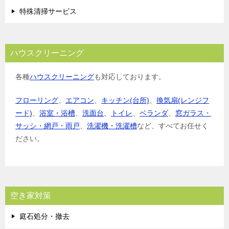
特殊清掃サービス
ハウスクリーニング
各種
ハウスクリーニング
も対応しております。
フローリング
、
エアコン
、
キッチン(台所)
、
換気扇(レンジフ
ード)
、
浴室・浴槽
、
洗面台
、
トイレ
、
ベランダ
、
窓ガラス・
サッシ・網戸・雨戸
、
洗濯機・洗濯槽
など、すべてお任せく
ださい。
空き家対策
庭石処分・撤去