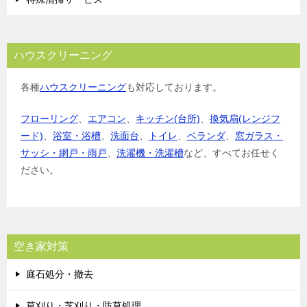
ハウスクリーニング
各種
ハウスクリーニング
も対応しております。
フローリング
、
エアコン
、
キッチン(台所)
、
換気扇(レンジフ
ード)
、
浴室・浴槽
、
洗面台
、
トイレ
、
ベランダ
、
窓ガラス・
サッシ・網戸・雨戸
、
洗濯機・洗濯槽
など、すべてお任せく
ださい。
空き家対策
庭石処分・撤去
草刈り・芝刈り・防草処理