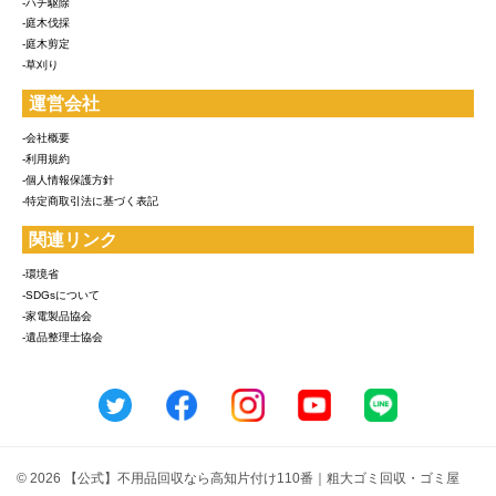
-ハチ駆除
-庭木伐採
-庭木剪定
-草刈り
運営会社
-会社概要
-利用規約
-個人情報保護方針
-特定商取引法に基づく表記
関連リンク
-環境省
-SDGsについて
-家電製品協会
-遺品整理士協会
© 2026 【公式】不用品回収なら高知片付け110番｜粗大ゴミ回収・ゴミ屋