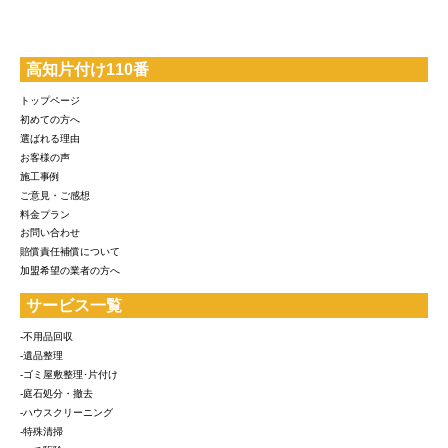
高知片付け110番
トップページ
初めての方へ
選ばれる理由
お客様の声
施工事例
ご意見・ご感想
料金プラン
お問い合わせ
賠償責任補償について
加盟希望の業者の方へ
サービス一覧
-不用品回収
-遺品整理
-ゴミ屋敷整理･片付け
-庭石処分・撤去
-ハウスクリーニング
-特殊清掃