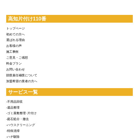
高知片付け110番
トップページ
初めての方へ
選ばれる理由
お客様の声
施工事例
ご意見・ご感想
料金プラン
お問い合わせ
賠償責任補償について
加盟希望の業者の方へ
サービス一覧
-不用品回収
-遺品整理
-ゴミ屋敷整理･片付け
-庭石処分・撤去
-ハウスクリーニング
-特殊清掃
-ハチ駆除