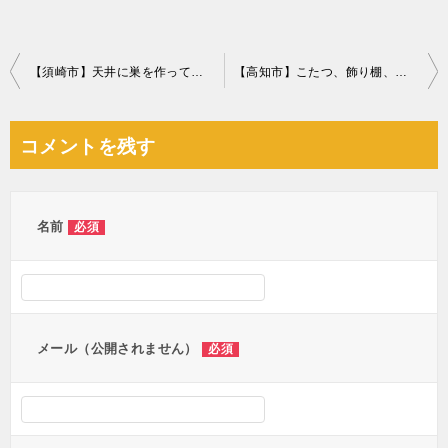
投
【須崎市】天井に巣を作っているミツバチの駆除ご依頼 お客様の声
【高知市】こたつ、飾り棚、三人掛けソファーの回収・処分ご依頼
稿
ナ
コメントを残す
ビ
ゲ
ー
名前
必須
シ
ョ
ン
メール（公開されません）
必須