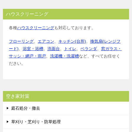
ハウスクリーニング
各種
ハウスクリーニング
も対応しております。
フローリング
、
エアコン
、
キッチン(台所)
、
換気扇(レンジフ
ード)
、
浴室・浴槽
、
洗面台
、
トイレ
、
ベランダ
、
窓ガラス・
サッシ・網戸・雨戸
、
洗濯機・洗濯槽
など、すべてお任せく
ださい。
空き家対策
庭石処分・撤去
草刈り・芝刈り・防草処理