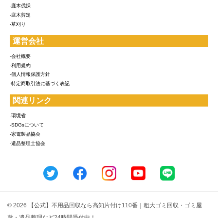
-庭木伐採
-庭木剪定
-草刈り
運営会社
-会社概要
-利用規約
-個人情報保護方針
-特定商取引法に基づく表記
関連リンク
-環境省
-SDGsについて
-家電製品協会
-遺品整理士協会
© 2026 【公式】不用品回収なら高知片付け110番｜粗大ゴミ回収・ゴミ屋
敷・遺品整理など24時間受付中！