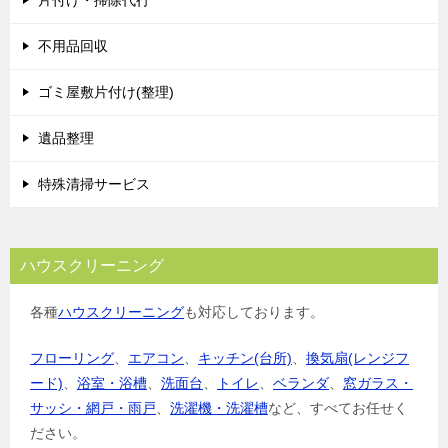
不用品回収
ゴミ屋敷片付け(整理)
遺品整理
特殊清掃サービス
ハウスクリーニング
各種
ハウスクリーニング
も対応しております。
フローリング
、
エアコン
、
キッチン(台所)
、
換気扇(レンジフ
ード)
、
浴室・浴槽
、
洗面台
、
トイレ
、
ベランダ
、
窓ガラス・
サッシ・網戸・雨戸
、
洗濯機・洗濯槽
など、すべてお任せく
ださい。