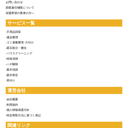
お問い合わせ
賠償責任補償について
加盟希望の業者の方へ
サービス一覧
-不用品回収
-遺品整理
-ゴミ屋敷整理･片付け
-庭石処分・撤去
-ハウスクリーニング
-特殊清掃
-ハチ駆除
-庭木伐採
-庭木剪定
-草刈り
運営会社
-会社概要
-利用規約
-個人情報保護方針
-特定商取引法に基づく表記
関連リンク