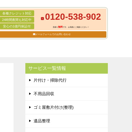
各種クレジット対応
0120-538-902
24時間夜間も対応中
安心の1億円保証付
無料
見積り
です。お気軽にご相談ください！
メールフォームでのお問い合わせ
サービス一覧情報
片付け・掃除代行
不用品回収
ゴミ屋敷片付け(整理)
遺品整理