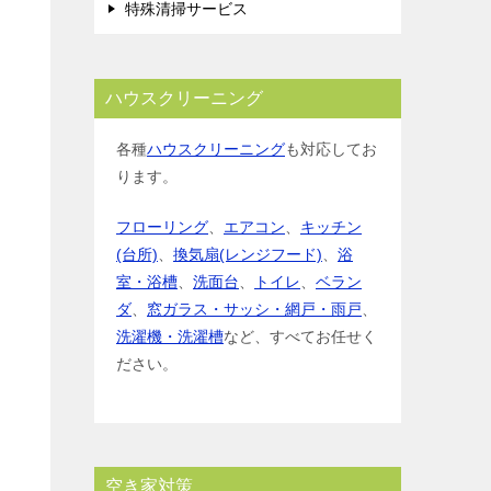
特殊清掃サービス
ハウスクリーニング
各種
ハウスクリーニング
も対応してお
ります。
フローリング
、
エアコン
、
キッチン
(台所)
、
換気扇(レンジフード)
、
浴
室・浴槽
、
洗面台
、
トイレ
、
ベラン
ダ
、
窓ガラス・サッシ・網戸・雨戸
、
洗濯機・洗濯槽
など、すべてお任せく
ださい。
空き家対策