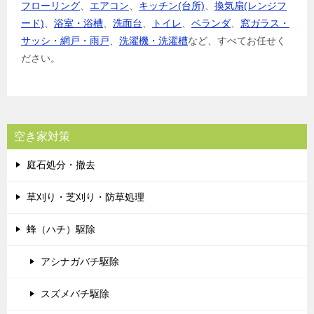
フローリング
、
エアコン
、
キッチン(台所)
、
換気扇(レンジフ
ード)
、
浴室・浴槽
、
洗面台
、
トイレ
、
ベランダ
、
窓ガラス・
サッシ・網戸・雨戸
、
洗濯機・洗濯槽
など、すべてお任せく
ださい。
空き家対策
庭石処分・撤去
草刈り・芝刈り・防草処理
蜂（ハチ）駆除
アシナガバチ駆除
スズメバチ駆除