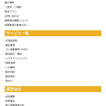
施工事例
ご意見・ご感想
料金プラン
お問い合わせ
賠償責任補償について
加盟希望の業者の方へ
サービス一覧
-不用品回収
-遺品整理
-ゴミ屋敷整理･片付け
-庭石処分・撤去
-ハウスクリーニング
-特殊清掃
-ハチ駆除
-庭木伐採
-庭木剪定
-草刈り
運営会社
-会社概要
-利用規約
-個人情報保護方針