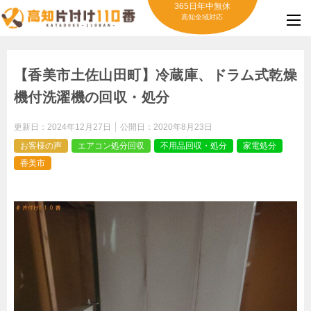
365日年中無休
高知全域対応
【香美市土佐山田町】冷蔵庫、ドラム式乾燥
機付洗濯機の回収・処分
更新日：
2024年12月27日
公開日：
2020年8月23日
お客様の声
エアコン処分回収
不用品回収・処分
家電処分
香美市