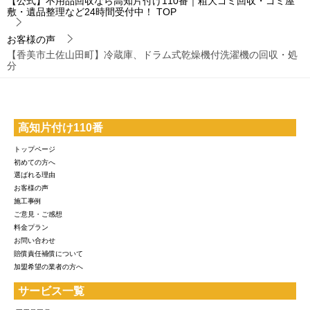
【公式】不用品回収なら高知片付け110番｜粗大ゴミ回収・ゴミ屋
敷・遺品整理など24時間受付中！
TOP
お客様の声
【香美市土佐山田町】冷蔵庫、ドラム式乾燥機付洗濯機の回収・処
分
高知片付け110番
トップページ
初めての方へ
選ばれる理由
お客様の声
施工事例
ご意見・ご感想
料金プラン
お問い合わせ
賠償責任補償について
加盟希望の業者の方へ
サービス一覧