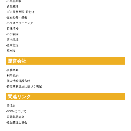
-不用品回収
-遺品整理
-ゴミ屋敷整理･片付け
-庭石処分・撤去
-ハウスクリーニング
-特殊清掃
-ハチ駆除
-庭木伐採
-庭木剪定
-草刈り
運営会社
-会社概要
-利用規約
-個人情報保護方針
-特定商取引法に基づく表記
関連リンク
-環境省
-SDGsについて
-家電製品協会
-遺品整理士協会