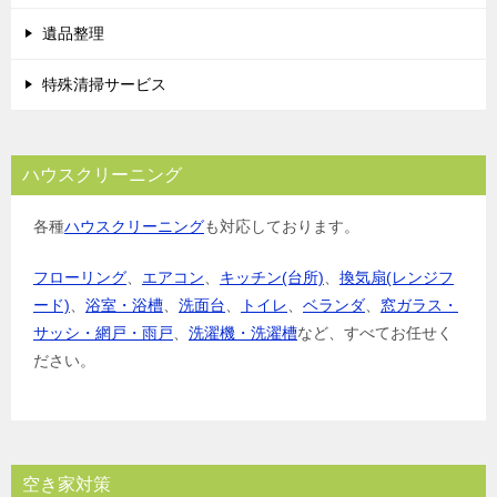
遺品整理
特殊清掃サービス
ハウスクリーニング
各種
ハウスクリーニング
も対応しております。
フローリング
、
エアコン
、
キッチン(台所)
、
換気扇(レンジフ
ード)
、
浴室・浴槽
、
洗面台
、
トイレ
、
ベランダ
、
窓ガラス・
サッシ・網戸・雨戸
、
洗濯機・洗濯槽
など、すべてお任せく
ださい。
空き家対策