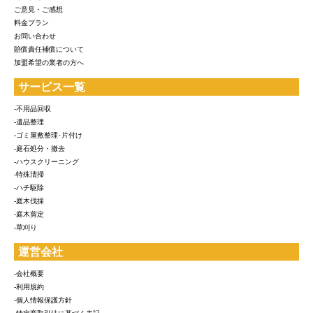
ご意見・ご感想
料金プラン
お問い合わせ
賠償責任補償について
加盟希望の業者の方へ
サービス一覧
-不用品回収
-遺品整理
-ゴミ屋敷整理･片付け
-庭石処分・撤去
-ハウスクリーニング
-特殊清掃
-ハチ駆除
-庭木伐採
-庭木剪定
-草刈り
運営会社
-会社概要
-利用規約
-個人情報保護方針