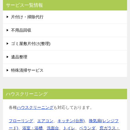
サービス一覧情報
片付け・掃除代行
不用品回収
ゴミ屋敷片付け(整理)
遺品整理
特殊清掃サービス
ハウスクリーニング
各種
ハウスクリーニング
も対応しております。
フローリング
、
エアコン
、
キッチン(台所)
、
換気扇(レンジフ
ード)
、
浴室・浴槽
、
洗面台
、
トイレ
、
ベランダ
、
窓ガラス・