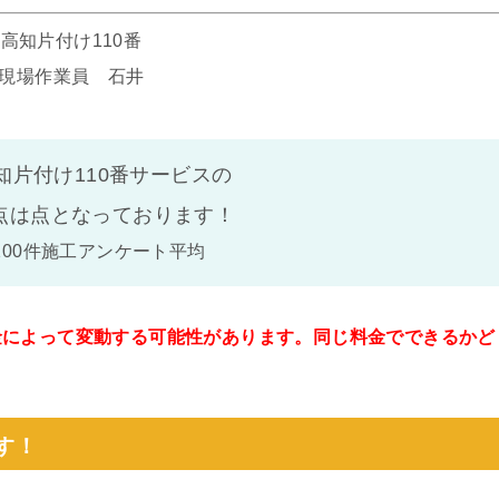
高知片付け110番
現場作業員 石井
知片付け110番サービスの
点は
点となっております！
100件施工アンケート平均
金によって変動する可能性があります。同じ料金でできるかど
。
す！