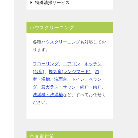
特殊清掃サービス
ハウスクリーニング
各種
ハウスクリーニング
も対応してお
ります。
フローリング
、
エアコン
、
キッチン
(台所)
、
換気扇(レンジフード)
、
浴
室・浴槽
、
洗面台
、
トイレ
、
ベラン
ダ
、
窓ガラス・サッシ・網戸・雨戸
、
洗濯機・洗濯槽
など、すべてお任せく
ださい。
空き家対策