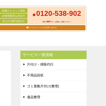
各種クレジット対応
0120-538-902
24時間夜間も対応中
安心の1億円保証付
無料
見積り
です。お気軽にご相談ください！
メールフォームでのお問い合わせ
サービス一覧情報
片付け・掃除代行
不用品回収
ゴミ屋敷片付け(整理)
遺品整理