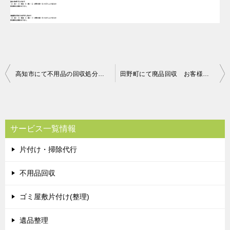
投
高知市にて不用品の回収処分 お客様の声
田野町にて廃品回収 お客様の声
稿
ナ
ビ
サービス一覧情報
ゲ
片付け・掃除代行
ー
シ
不用品回収
ョ
ゴミ屋敷片付け(整理)
ン
遺品整理