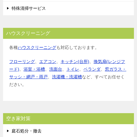
特殊清掃サービス
ハウスクリーニング
各種
ハウスクリーニング
も対応しております。
フローリング
、
エアコン
、
キッチン(台所)
、
換気扇(レンジフ
ード)
、
浴室・浴槽
、
洗面台
、
トイレ
、
ベランダ
、
窓ガラス・
サッシ・網戸・雨戸
、
洗濯機・洗濯槽
など、すべてお任せく
ださい。
空き家対策
庭石処分・撤去