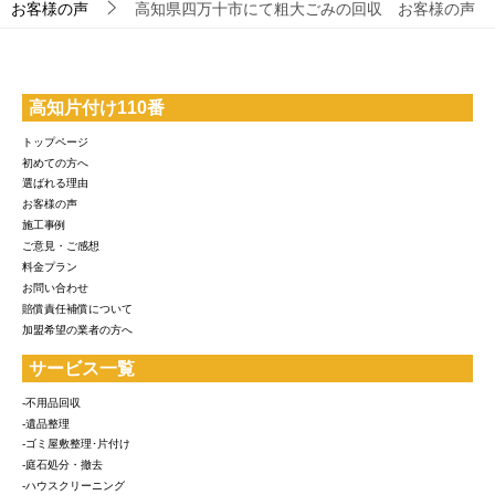
お客様の声
高知県四万十市にて粗大ごみの回収 お客様の声
高知片付け110番
トップページ
初めての方へ
選ばれる理由
お客様の声
施工事例
ご意見・ご感想
料金プラン
お問い合わせ
賠償責任補償について
加盟希望の業者の方へ
サービス一覧
-不用品回収
-遺品整理
-ゴミ屋敷整理･片付け
-庭石処分・撤去
-ハウスクリーニング