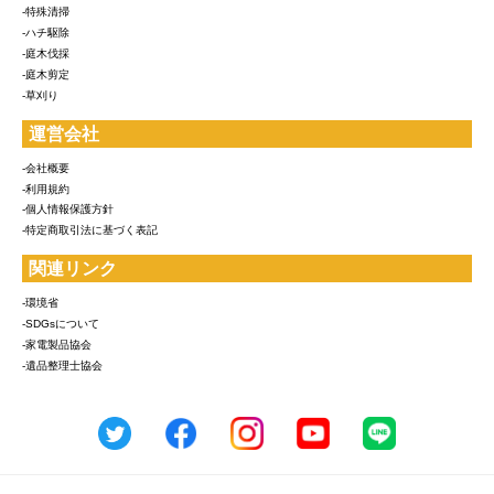
-特殊清掃
-ハチ駆除
-庭木伐採
-庭木剪定
-草刈り
運営会社
-会社概要
-利用規約
-個人情報保護方針
-特定商取引法に基づく表記
関連リンク
-環境省
-SDGsについて
-家電製品協会
-遺品整理士協会